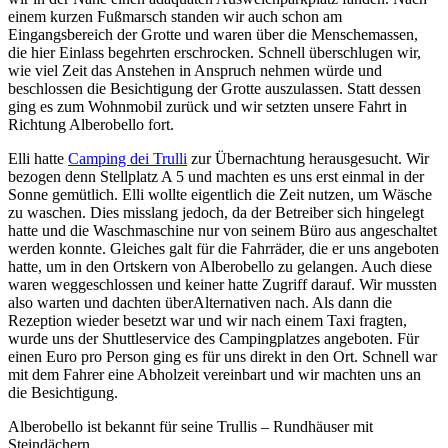
einem kurzen Fußmarsch standen wir auch schon am
Eingangsbereich der Grotte und waren über die Menschemassen,
die hier Einlass begehrten erschrocken. Schnell überschlugen wir,
wie viel Zeit das Anstehen in Anspruch nehmen würde und
beschlossen die Besichtigung der Grotte auszulassen. Statt dessen
ging es zum Wohnmobil zurück und wir setzten unsere Fahrt in
Richtung Alberobello fort.
Elli hatte
Camping dei Trulli
zur Übernachtung herausgesucht. Wir
bezogen denn Stellplatz A 5 und machten es uns erst einmal in der
Sonne gemütlich. Elli wollte eigentlich die Zeit nutzen, um Wäsche
zu waschen. Dies misslang jedoch, da der Betreiber sich hingelegt
hatte und die Waschmaschine nur von seinem Büro aus angeschaltet
werden konnte. Gleiches galt für die Fahrräder, die er uns angeboten
hatte, um in den Ortskern von Alberobello zu gelangen. Auch diese
waren weggeschlossen und keiner hatte Zugriff darauf. Wir mussten
also warten und dachten überAlternativen nach. Als dann die
Rezeption wieder besetzt war und wir nach einem Taxi fragten,
wurde uns der Shuttleservice des Campingplatzes angeboten. Für
einen Euro pro Person ging es für uns direkt in den Ort. Schnell war
mit dem Fahrer eine Abholzeit vereinbart und wir machten uns an
die Besichtigung.
Alberobello ist bekannt für seine Trullis – Rundhäuser mit
Steindächern.