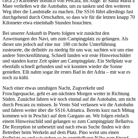
circa 25 Kilometer nördlich von Pescara, ins Auge. In Santa Maria a
Mare verließen wir die Autobahn, um zu tanken und den weiteren
Weg über die Landstraße zu machen. Die SS16 führt allerdings fast
durchgehend durch Ortschaften, so dass wir für die letzten knapp 70
Kilometer etwa eineinhalb Stunden brauchten.
Bei unserer Ankunft in Pineto folgten wir zunächst den
Anweisungen des Navi, um zum Campingplatz zu gelangen. Als
dieser uns jedoch auf eine nur 180 cm hohe Unterführung
zusteuerte, die definitiv zu niedrig für uns war, suchten wir uns eine
andere Streckenführung. Schnell fanden wir erste Hinweisschilder
und standen kurze Zeit später am Campingplatz. Ein Stellplatz war
ebenfalls schnell gefunden und wir konnten wieder die Sonne
genießen. Elli nahm sogar ihr erstes Bad in der Adria – mir war es
noch zu kühl.
Nach einer etwas unruhigen Nacht, Zugverkehr und
Froschgequacke, geht es am nächsten Morgen weiter in Richtung
Süden. Zunächst fahren wir noch einmal auf die Autobahn, um nicht
durch Pescara zu müssen. In Vento Süd verlassen wir die Autobahn
und fahren weiter über die SS16 Adriatica. Bereits kurz nach Mittag
kommen wir in Peschici auf dem Gargano an. Wir folgen einfach
einem Hinweisschild und gelangen so zum Campingplatz Bellariva.
Die Rezeption ist unbesetzt und nach etwas Suche finden wir den
Betreiber beim Werkeln auf dem Platz. Pino weist uns einen
Stellplatz zu und wir stehen so in unmittelbarer Nähe zum Strand.