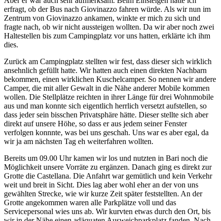
Aber er war auch sehr aufmerksam. Beim Einsteigen hatte ich
erfragt, ob der Bus nach Giovinazzo fahren würde. Als wir nun im
Zentrum von Giovinazzo ankamen, winkte er mich zu sich und
fragte nach, ob wir nicht aussteigen wollten. Da wir aber noch zwei
Haltestellen bis zum Campingplatz vor uns hatten, erklärte ich ihm
dies.
Zurück am Campingplatz stellten wir fest, dass dieser sich wirklich
ansehnlich gefüllt hatte. Wir hatten auch einen direkten Nachbarn
bekommen, einen wirklichen Kuschelcamper. So nennen wir andere
Camper, die mit aller Gewalt in die Nähe anderer Mobile kommen
wollen. Die Stellplätze reichten in ihrer Länge für drei Wohnmobile
aus und man konnte sich eigentlich herrlich versetzt aufstellen, so
dass jeder sein bisschen Privatsphäre hätte. Dieser stellte sich aber
direkt auf unsere Höhe, so dass er aus jedem seiner Fenster
verfolgen konnnte, was bei uns geschah. Uns war es aber egal, da
wir ja am nächsten Tag eh weiterfahren wollten.
Bereits um 09.00 Uhr kamen wir los und nutzten in Bari noch die
Möglichkeit unsere Vorräte zu ergänzen. Danach ging es direkt zur
Grotte die Castellana. Die Anfahrt war gemütlich und kein Verkehr
weit und breit in Sicht. Dies lag aber wohl eher an der von uns
gewählten Strecke, wie wir kurze Zeit später feststellten. An der
Grotte angekommen waren alle Parkplätze voll und das
Servicepersonal wies uns ab. Wir kurvten etwas durch den Ort, bis
wir in der Nähe einen adäquaten Ausweichparkplatz fanden. Nach