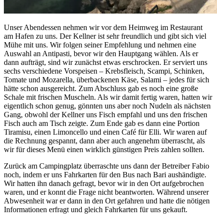
Unser Abendessen nehmen wir vor dem Heimweg im Restaurant
am Hafen zu uns. Der Kellner ist sehr freundlich und gibt sich viel
Mühe mit uns. Wir folgen seiner Empfehlung und nehmen eine
Auswahl an Antipasti, bevor wir den Hauptgang wählen. Als er
dann aufträgt, sind wir zunächst etwas erschrocken. Er serviert uns
sechs verschiedene Vorspeisen – Krebsfleisch, Scampi, Schinken,
Tomate und Mozarella, überbackenen Käse, Salami – jedes für sich
hätte schon ausgereicht. Zum Abschluss gab es noch eine große
Schale mit frischen Muscheln. Als wir damit fertig waren, hatten wir
eigentlich schon genug, gönnten uns aber noch Nudeln als nächsten
Gang, obwohl der Kellner uns Fisch empfahl und uns den frischen
Fisch auch am Tisch zeigte. Zum Ende gab es dann eine Portion
Tiramisu, einen Limoncello und einen Café für Elli. Wir waren auf
die Rechnung gespannt, dann aber auch angenehm überrascht, als
wir für dieses Menü einen wirklich günstigen Preis zahlen sollten.
Zurück am Campingplatz überraschte uns dann der Betreiber Fabio
noch, indem er uns Fahrkarten für den Bus nach Bari aushändigte.
Wir hatten ihn danach gefragt, bevor wir in den Ort aufgebrochen
waren, und er konnt die Frage nicht beantworten. Während unserer
Abwesenheit war er dann in den Ort gefahren und hatte die nötigen
Informationen erfragt und gleich Fahrkarten für uns gekauft.