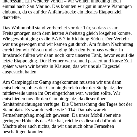
interessant. Ein weiterer Vorteil – wir wollten unbedingt noch
einmal nach San Marino. Das konnten wir gut in unsere Planungen
einbauen, da es auf der Anfahrtstrecke ein ideales Etappenziel
darstellte.
Das Wohnmobil stand vorbereitet vor der Tür, so dass es am
Freitagmorgen nach dem letzten Arbeitstag gleich losgehen konnte.
Wie gewohnt ging es die BAB 7 in Richtung Süden. Der Verkehr
war uns gewogen und wir kamen gut durch. Am frühen Nachmittag
erreichten wir Füssen und es ging über den Fernpass weiter. In
Innsbruck füllten wir dann noch kurz unseren Tank, bevor es auf die
letzte Etappe ging. Der Brenner war schnell passiert und kurze Zeit
später waren wir bereits in Klausen, das wir uns als Tagesziel
ausgesucht hatten.
Am Campingplatz Gamp angekommen mussten wir uns dann
entscheiden, ob es der Campingbereich oder der Stellplatz, der
mittlerweile unten im Ort eingerichtet war, werden sollte. Wir
entschieden uns für den Campingplatz, da dieser über
Sanitäreinrichtungen verfügte. Die Überraschung des Tages bot der
Standplatz. Es war derselbe wie 2014. Damals war ein
Fernsehempfang möglich gewesen. Da unser Mobil aber eine
geringere Höhe als das Alte hat, reichte es diesmal dafür nicht.
Machte aber auch nichts, da wir uns auch ohne Fernsehen
beschäftigen konnten.