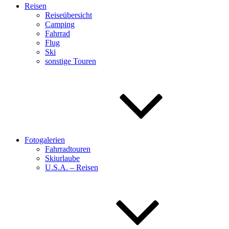
Reisen
Reiseübersicht
Camping
Fahrrad
Flug
Ski
sonstige Touren
Fotogalerien
Fahrradtouren
Skiurlaube
U.S.A. – Reisen