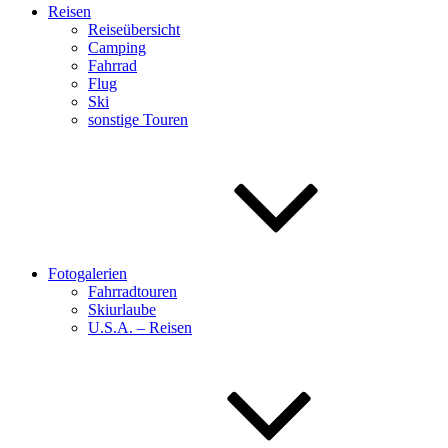
Reisen
Reiseübersicht
Camping
Fahrrad
Flug
Ski
sonstige Touren
Fotogalerien
Fahrradtouren
Skiurlaube
U.S.A. – Reisen