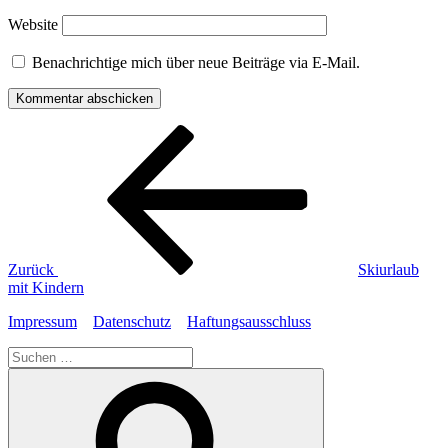
Website
Benachrichtige mich über neue Beiträge via E-Mail.
Beitragsnavigation
Vorheriger
Beitrag
Zurück
Skiurlaub
mit Kindern
Impressum
Datenschutz
Haftungsausschluss
Suche
nach:
Suchen