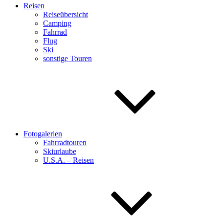
Reisen
Reiseübersicht
Camping
Fahrrad
Flug
Ski
sonstige Touren
Fotogalerien
Fahrradtouren
Skiurlaube
U.S.A. – Reisen