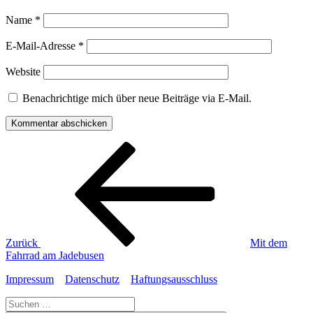
Name
*
E-Mail-Adresse
*
Website
Benachrichtige mich über neue Beiträge via E-Mail.
Beitragsnavigation
Vorheriger
Beitrag
Zurück
Mit dem
Fahrrad am Jadebusen
Impressum
Datenschutz
Haftungsausschluss
Suche