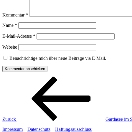
Kommentar
*
Name
*
E-Mail-Adresse
*
Website
Benachrichtige mich über neue Beiträge via E-Mail.
Beitragsnavigation
Vorheriger
Beitrag
Zurück
Gardasee im 
Impressum
Datenschutz
Haftungsausschluss