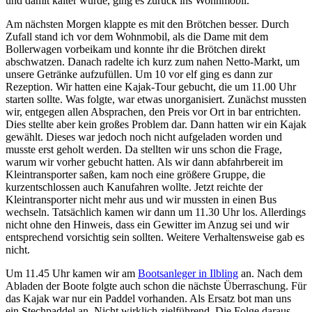
und damit kälter wurde, ging es zurück ins Wohnmobil.
Am nächsten Morgen klappte es mit den Brötchen besser. Durch
Zufall stand ich vor dem Wohnmobil, als die Dame mit dem
Bollerwagen vorbeikam und konnte ihr die Brötchen direkt
abschwatzen. Danach radelte ich kurz zum nahen Netto-Markt, um
unsere Getränke aufzufüllen. Um 10 vor elf ging es dann zur
Rezeption. Wir hatten eine Kajak-Tour gebucht, die um 11.00 Uhr
starten sollte. Was folgte, war etwas unorganisiert. Zunächst mussten
wir, entgegen allen Absprachen, den Preis vor Ort in bar entrichten.
Dies stellte aber kein großes Problem dar. Dann hatten wir ein Kajak
gewählt. Dieses war jedoch noch nicht aufgeladen worden und
musste erst geholt werden. Da stellten wir uns schon die Frage,
warum wir vorher gebucht hatten. Als wir dann abfahrbereit im
Kleintransporter saßen, kam noch eine größere Gruppe, die
kurzentschlossen auch Kanufahren wollte. Jetzt reichte der
Kleintransporter nicht mehr aus und wir mussten in einen Bus
wechseln. Tatsächlich kamen wir dann um 11.30 Uhr los. Allerdings
nicht ohne den Hinweis, dass ein Gewitter im Anzug sei und wir
entsprechend vorsichtig sein sollten. Weitere Verhaltensweise gab es
nicht.
Um 11.45 Uhr kamen wir am
Bootsanleger in Ilbling
an. Nach dem
Abladen der Boote folgte auch schon die nächste Überraschung. Für
das Kajak war nur ein Paddel vorhanden. Als Ersatz bot man uns
ein Stechpaddel an. Nicht wirklich zielführend. Die Folge daraus