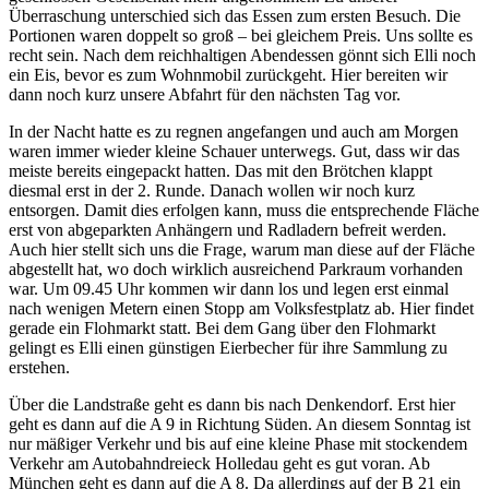
Überraschung unterschied sich das Essen zum ersten Besuch. Die
Portionen waren doppelt so groß – bei gleichem Preis. Uns sollte es
recht sein. Nach dem reichhaltigen Abendessen gönnt sich Elli noch
ein Eis, bevor es zum Wohnmobil zurückgeht. Hier bereiten wir
dann noch kurz unsere Abfahrt für den nächsten Tag vor.
In der Nacht hatte es zu regnen angefangen und auch am Morgen
waren immer wieder kleine Schauer unterwegs. Gut, dass wir das
meiste bereits eingepackt hatten. Das mit den Brötchen klappt
diesmal erst in der 2. Runde. Danach wollen wir noch kurz
entsorgen. Damit dies erfolgen kann, muss die entsprechende Fläche
erst von abgeparkten Anhängern und Radladern befreit werden.
Auch hier stellt sich uns die Frage, warum man diese auf der Fläche
abgestellt hat, wo doch wirklich ausreichend Parkraum vorhanden
war. Um 09.45 Uhr kommen wir dann los und legen erst einmal
nach wenigen Metern einen Stopp am Volksfestplatz ab. Hier findet
gerade ein Flohmarkt statt. Bei dem Gang über den Flohmarkt
gelingt es Elli einen günstigen Eierbecher für ihre Sammlung zu
erstehen.
Über die Landstraße geht es dann bis nach Denkendorf. Erst hier
geht es dann auf die A 9 in Richtung Süden. An diesem Sonntag ist
nur mäßiger Verkehr und bis auf eine kleine Phase mit stockendem
Verkehr am Autobahndreieck Holledau geht es gut voran. Ab
München geht es dann auf die A 8. Da allerdings auf der B 21 ein