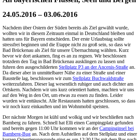
24.05.2016 – 03.06.2016
Nachdem über Ostern der Süden bereits als Ziel gewählt wurde,
wollten wir in diesem Zeitraum einmal in Deutschland bleiben und
hatten uns für Bayern entschieden. Der erste Urlaubstag sollte
stressfrei beginnen und die Etappe nicht zu groß sein, so dass wir
Bad Brückenau als Ziel für unsere Übernachtung wählten. Kurz
bevor wir dort ankamen, fing es an zu regnen. Wir beschlossen
trotzdem den Tag in Bad Brückenau ausklingen zu lassen und
fuhren den ausgeschilderten
Stellplatz P3 an der Ancenis-Straße
an.
Da dieser aber in unmittelbarer Nähe zu einer Straße und einer
Baustelle lag, beschlossen wir zum
Stellplatz Buchwaldstraße
weiterzufahren. Dieser lag wesentlich ruhiger und auch dichter am
Ortskern. Nachdem wir uns kurz orientiert hatten, machten wir uns
auf den Weg in den Ort, um etwas zu essen zu finden. Leider
wurden wir enttäuscht. Alle Restaurants hatten geschlossen, so dass
wir noch kurz einkauften und im Wohnmobil speisten.
Der nächste Morgen ist kühl und wolkig und wir beschließen nach
Bamberg zu fahren. Schnell hat Elli einen Campingplatz gefunden
und bereits gegen 11:00 Uhr kommen wir an der
Campinginsel bei
Bamberg-Bug
an. Nach dem Aufstellen auf dem Stellplatz und einer
kurzen Orientierungsrunde ging es um 12:30 Uhr mit dem Bus nach