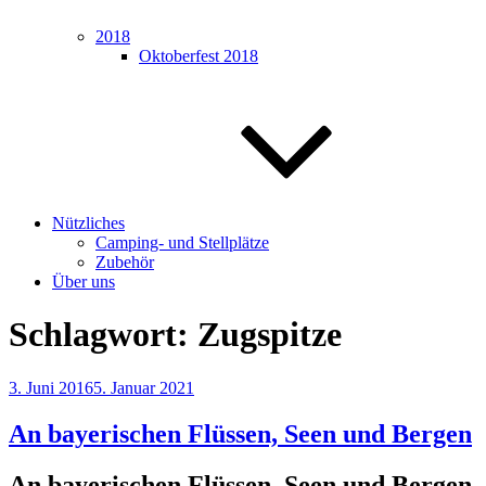
2018
Oktoberfest 2018
Nützliches
Camping- und Stellplätze
Zubehör
Über uns
Schlagwort:
Zugspitze
Veröffentlicht
3. Juni 2016
5. Januar 2021
am
An bayerischen Flüssen, Seen und Bergen
An bayerischen Flüssen, Seen und Bergen