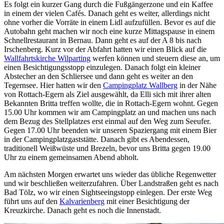
Es folgt ein kurzer Gang durch die Fußgängerzone und ein Kaffee
in einem der vielen Cafés. Danach geht es weiter, allerdings nicht
ohne vorher die Vorräte in einem Lidl aufzufüllen. Bevor es auf die
Autobahn geht machen wir noch eine kurze Mittagspause in einem
Schnellrestaurant in Bernau. Dann geht es auf der A 8 bis nach
Irschenberg. Kurz vor der Abfahrt hatten wir einen Blick auf die
Wallfahrtskirche Wilparting
werfen können und steuern diese an, um
einen Besichtigungsstopp einzulegen. Danach folgt ein kleiner
Abstecher an den Schliersee und dann geht es weiter an den
Tegernsee. Hier hatten wir den
Campingplatz Wallberg
in der Nähe
von Rottach-Egern als Ziel ausgewählt, da Elli sich mit ihrer alten
Bekannten Britta treffen wollte, die in Rottach-Egern wohnt. Gegen
15.00 Uhr kommen wir am Campingplatz an und machen uns nach
dem Bezug des Stellplatzes erst einmal auf den Weg zum Seeufer.
Gegen 17.00 Uhr beenden wir unseren Spaziergang mit einem Bier
in der Campingplatzgaststätte. Danach gibt es Abendessen,
traditionell Weißwüste und Brezeln, bevor uns Britta gegen 19.00
Uhr zu einem gemeinsamen Abend abholt.
Am nächsten Morgen erwartet uns wieder das übliche Regenwetter
und wir beschließen weiterzufahren. Über Landstraßen geht es nach
Bad Tölz, wo wir einen Sightseeingstopp einlegen. Der erste Weg
führt uns auf den
Kalvarienberg
mit einer Besichtigung der
Kreuzkirche. Danach geht es noch die Innenstadt.