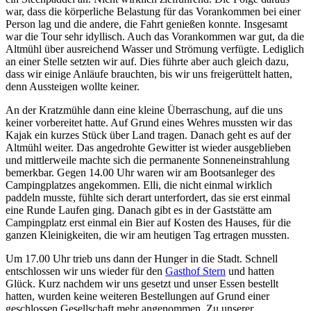
war, dass die körperliche Belastung für das Vorankommen bei einer
Person lag und die andere, die Fahrt genießen konnte. Insgesamt
war die Tour sehr idyllisch. Auch das Vorankommen war gut, da die
Altmühl über ausreichend Wasser und Strömung verfügte. Lediglich
an einer Stelle setzten wir auf. Dies führte aber auch gleich dazu,
dass wir einige Anläufe brauchten, bis wir uns freigerüttelt hatten,
denn Aussteigen wollte keiner.
An der Kratzmühle dann eine kleine Überraschung, auf die uns
keiner vorbereitet hatte. Auf Grund eines Wehres mussten wir das
Kajak ein kurzes Stück über Land tragen. Danach geht es auf der
Altmühl weiter. Das angedrohte Gewitter ist wieder ausgeblieben
und mittlerweile machte sich die permanente Sonneneinstrahlung
bemerkbar. Gegen 14.00 Uhr waren wir am Bootsanleger des
Campingplatzes angekommen. Elli, die nicht einmal wirklich
paddeln musste, fühlte sich derart unterfordert, das sie erst einmal
eine Runde Laufen ging. Danach gibt es in der Gaststätte am
Campingplatz erst einmal ein Bier auf Kosten des Hauses, für die
ganzen Kleinigkeiten, die wir am heutigen Tag ertragen mussten.
Um 17.00 Uhr trieb uns dann der Hunger in die Stadt. Schnell
entschlossen wir uns wieder für den
Gasthof Stern
und hatten
Glück. Kurz nachdem wir uns gesetzt und unser Essen bestellt
hatten, wurden keine weiteren Bestellungen auf Grund einer
geschlossen Gesellschaft mehr angenommen. Zu unserer