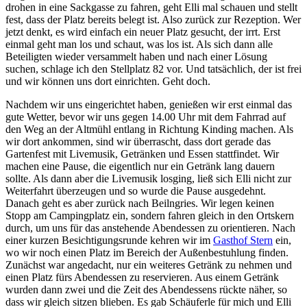
drohen in eine Sackgasse zu fahren, geht Elli mal schauen und stellt
fest, dass der Platz bereits belegt ist. Also zurück zur Rezeption. Wer
jetzt denkt, es wird einfach ein neuer Platz gesucht, der irrt. Erst
einmal geht man los und schaut, was los ist. Als sich dann alle
Beteiligten wieder versammelt haben und nach einer Lösung
suchen, schlage ich den Stellplatz 82 vor. Und tatsächlich, der ist frei
und wir können uns dort einrichten. Geht doch.
Nachdem wir uns eingerichtet haben, genießen wir erst einmal das
gute Wetter, bevor wir uns gegen 14.00 Uhr mit dem Fahrrad auf
den Weg an der Altmühl entlang in Richtung Kinding machen. Als
wir dort ankommen, sind wir überrascht, dass dort gerade das
Gartenfest mit Livemusik, Getränken und Essen stattfindet. Wir
machen eine Pause, die eigentlich nur ein Getränk lang dauern
sollte. Als dann aber die Livemusik losging, ließ sich Elli nicht zur
Weiterfahrt überzeugen und so wurde die Pause ausgedehnt.
Danach geht es aber zurück nach Beilngries. Wir legen keinen
Stopp am Campingplatz ein, sondern fahren gleich in den Ortskern
durch, um uns für das anstehende Abendessen zu orientieren. Nach
einer kurzen Besichtigungsrunde kehren wir im
Gasthof Stern
ein,
wo wir noch einen Platz im Bereich der Außenbestuhlung finden.
Zunächst war angedacht, nur ein weiteres Getränk zu nehmen und
einen Platz fürs Abendessen zu reservieren. Aus einem Getränk
wurden dann zwei und die Zeit des Abendessens rückte näher, so
dass wir gleich sitzen blieben. Es gab Schäuferle für mich und Elli