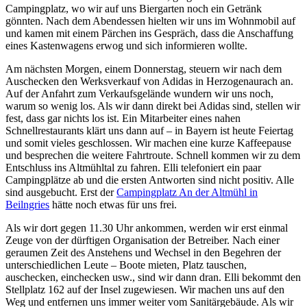
Campingplatz, wo wir auf uns Biergarten noch ein Getränk
gönnten. Nach dem Abendessen hielten wir uns im Wohnmobil auf
und kamen mit einem Pärchen ins Gespräch, dass die Anschaffung
eines Kastenwagens erwog und sich informieren wollte.
Am nächsten Morgen, einem Donnerstag, steuern wir nach dem
Auschecken den Werksverkauf von Adidas in Herzogenaurach an.
Auf der Anfahrt zum Verkaufsgelände wundern wir uns noch,
warum so wenig los. Als wir dann direkt bei Adidas sind, stellen wir
fest, dass gar nichts los ist. Ein Mitarbeiter eines nahen
Schnellrestaurants klärt uns dann auf – in Bayern ist heute Feiertag
und somit vieles geschlossen. Wir machen eine kurze Kaffeepause
und besprechen die weitere Fahrtroute. Schnell kommen wir zu dem
Entschluss ins Altmühltal zu fahren. Elli telefoniert ein paar
Campingplätze ab und die ersten Antworten sind nicht positiv. Alle
sind ausgebucht. Erst der
Campingplatz An der Altmühl in
Beilngries
hätte noch etwas für uns frei.
Als wir dort gegen 11.30 Uhr ankommen, werden wir erst einmal
Zeuge von der dürftigen Organisation der Betreiber. Nach einer
geraumen Zeit des Anstehens und Wechsel in den Begehren der
unterschiedlichen Leute – Boote mieten, Platz tauschen,
auschecken, einchecken usw., sind wir dann dran. Elli bekommt den
Stellplatz 162 auf der Insel zugewiesen. Wir machen uns auf den
Weg und entfernen uns immer weiter vom Sanitärgebäude. Als wir