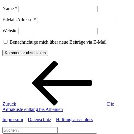
Name
*
E-Mail-Adresse
*
Website
Benachrichtige mich über neue Beiträge via E-Mail.
Beitragsnavigation
Vorheriger
Beitrag
Zurück
Die
Adriaküste entlang bis Albanien
Impressum
Datenschutz
Haftungsausschluss
Suche