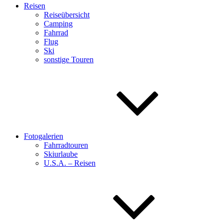
Reisen
Reiseübersicht
Camping
Fahrrad
Flug
Ski
sonstige Touren
Fotogalerien
Fahrradtouren
Skiurlaube
U.S.A. – Reisen