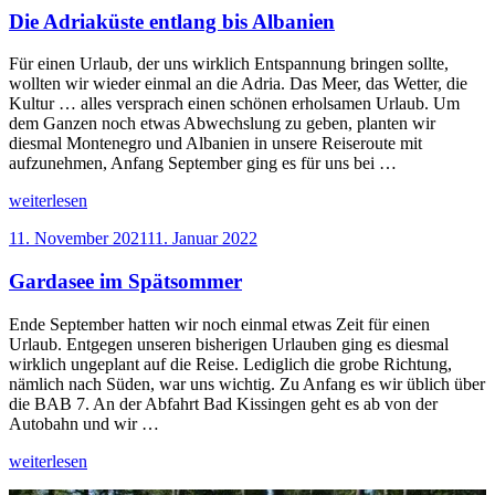
Die Adriaküste entlang bis Albanien
den
bayerischen
Ostalpen“
Für einen Urlaub, der uns wirklich Entspannung bringen sollte,
wollten wir wieder einmal an die Adria. Das Meer, das Wetter, die
Kultur … alles versprach einen schönen erholsamen Urlaub. Um
dem Ganzen noch etwas Abwechslung zu geben, planten wir
diesmal Montenegro und Albanien in unsere Reiseroute mit
aufzunehmen, Anfang September ging es für uns bei …
„Die
weiterlesen
Adriaküste
Veröffentlicht
11. November 2021
11. Januar 2022
entlang
am
bis
Gardasee im Spätsommer
Albanien“
Ende September hatten wir noch einmal etwas Zeit für einen
Urlaub. Entgegen unseren bisherigen Urlauben ging es diesmal
wirklich ungeplant auf die Reise. Lediglich die grobe Richtung,
nämlich nach Süden, war uns wichtig. Zu Anfang es wir üblich über
die BAB 7. An der Abfahrt Bad Kissingen geht es ab von der
Autobahn und wir …
„Gardasee
weiterlesen
im