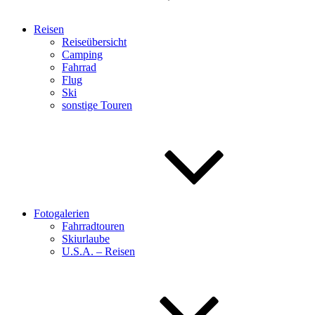
Reisen
Reiseübersicht
Camping
Fahrrad
Flug
Ski
sonstige Touren
Fotogalerien
Fahrradtouren
Skiurlaube
U.S.A. – Reisen