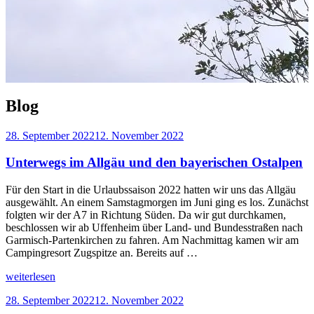
Blog
Veröffentlicht
28. September 2022
12. November 2022
am
Unterwegs im Allgäu und den bayerischen Ostalpen
Für den Start in die Urlaubssaison 2022 hatten wir uns das Allgäu
ausgewählt. An einem Samstagmorgen im Juni ging es los. Zunächst
folgten wir der A7 in Richtung Süden. Da wir gut durchkamen,
beschlossen wir ab Uffenheim über Land- und Bundesstraßen nach
Garmisch-Partenkirchen zu fahren. Am Nachmittag kamen wir am
Campingresort Zugspitze an. Bereits auf …
„Unterwegs
weiterlesen
im
Veröffentlicht
28. September 2022
12. November 2022
Allgäu
am
und