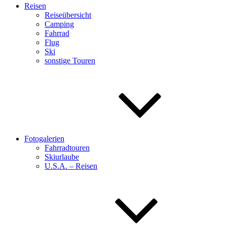
Reisen
Reiseübersicht
Camping
Fahrrad
Flug
Ski
sonstige Touren
Fotogalerien
Fahrradtouren
Skiurlaube
U.S.A. – Reisen