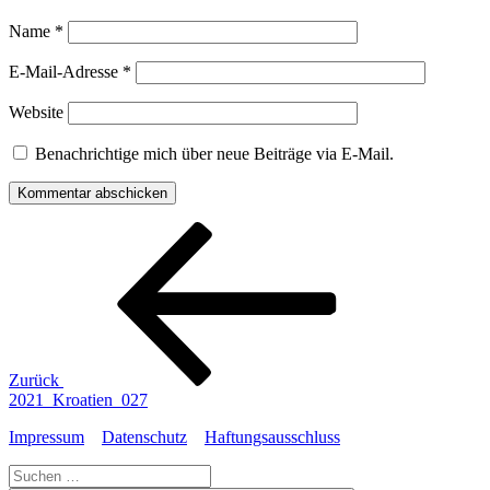
Name
*
E-Mail-Adresse
*
Website
Benachrichtige mich über neue Beiträge via E-Mail.
Beitragsnavigation
Vorheriger
Beitrag
Zurück
2021_Kroatien_027
Impressum
Datenschutz
Haftungsausschluss
Suche