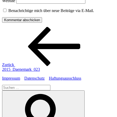
Website
Benachrichtige mich über neue Beiträge via E-Mail.
Beitragsnavigation
Vorheriger
Beitrag
Zurück
2015_Daenemark_023
Impressum
Datenschutz
Haftungsausschluss
Suche
nach:
Suchen