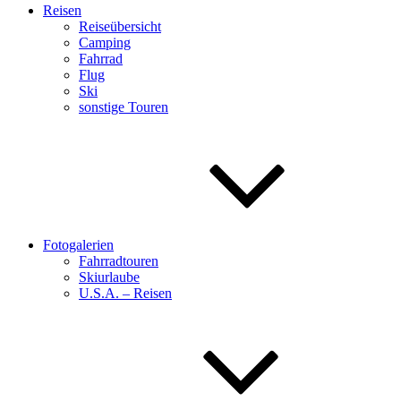
Reisen
Reiseübersicht
Camping
Fahrrad
Flug
Ski
sonstige Touren
Fotogalerien
Fahrradtouren
Skiurlaube
U.S.A. – Reisen