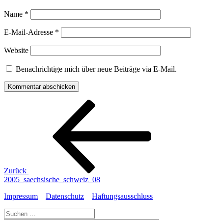
Name
*
E-Mail-Adresse
*
Website
Benachrichtige mich über neue Beiträge via E-Mail.
Beitragsnavigation
Vorheriger
Beitrag
Zurück
2005_saechsische_schweiz_08
Impressum
Datenschutz
Haftungsausschluss
Suche