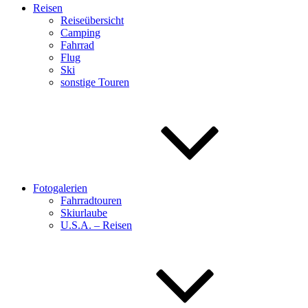
Reisen
Reiseübersicht
Camping
Fahrrad
Flug
Ski
sonstige Touren
Fotogalerien
Fahrradtouren
Skiurlaube
U.S.A. – Reisen