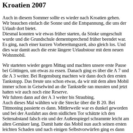
Kroatien 2007
Auch in diesem Sommer sollte es wieder nach Kroatien gehen.
Wir brauchen einfach die Sonne und die Entspannung, die uns der
Urlaub dort bietet.
Diesmal konnten wir etwas früher starten, da Sönke umgeschult
wurde und die Grundschule dementsprechend früher beendet war.
Es ging, nach einer kurzen Vorbereitungszeit, also gleich los. Und
dies war damit auch die erste längere Urlaubstour mit dem neuen
Wohnmobil.
Wir starteten wieder gegen Mittag und machten unsere erste Pause
bei Göttingen, um etwas zu essen. Danach ging es über die A 7 und
die A 3 weiter. Bei Regensburg machten wir dann doch den ersten
Tankstopp. Das freute uns schon etwas, da wir mit dem alten Mobil
immer schon in Geiselwind an die Tankstelle ran mussten und jetzt
hatten wir auch noch eine Reserve.
Wir fuhren dann auf der A 3 weiter bis Straubing.
Auch dieses Mal wählten wir die Strecke über die B 20. Bei
Tittmoning passierte es dann. Mittlerweile war es dunkel geworden
und bei der Ausfahrt aus dem südlichen Tor schätzte ich den
Seitenabstand falsch ein und der Außenspiegel schrammte leicht am
alten Gemäuer lang. Damit hatte das Mobil nun auch seinen ersten
leichten Schaden und nach einigen Selbstvorwürfen ging es dann