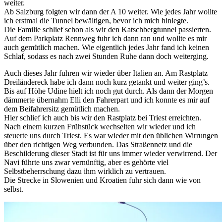
weiter.
Ab Salzburg folgten wir dann der A 10 weiter. Wie jedes Jahr wollte
ich erstmal die Tunnel bewältigen, bevor ich mich hinlegte.
Die Familie schlief schon als wir den Katschbergtunnel passierten.
Auf dem Parkplatz Rennweg fuhr ich dann ran und wollte es mir
auch gemütlich machen. Wie eigentlich jedes Jahr fand ich keinen
Schlaf, sodass es nach zwei Stunden Ruhe dann doch weiterging.
Auch dieses Jahr fuhren wir wieder über Italien an. Am Rastplatz
Dreiländereck habe ich dann noch kurz getankt und weiter ging’s.
Bis auf Höhe Udine hielt ich noch gut durch. Als dann der Morgen
dämmerte übernahm Elli den Fahrerpart und ich konnte es mir auf
dem Beifahrersitz gemütlich machen.
Hier schlief ich auch bis wir den Rastplatz bei Triest erreichten.
Nach einem kurzen Frühstück wechselten wir wieder und ich
steuerte uns durch Triest. Es war wieder mit den üblichen Wirrungen
über den richtigen Weg verbunden. Das Straßennetz und die
Beschilderung dieser Stadt ist für uns immer wieder verwirrend. Der
Navi führte uns zwar vernünftig, aber es gehörte viel
Selbstbeherrschung dazu ihm wirklich zu vertrauen.
Die Strecke in Slowenien und Kroatien fuhr sich dann wie von
selbst.