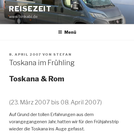
Zum
REISEZEIT
Inhalt
www.binkabi.de
springen
Menü
VERÖFFENTLICHT
8. APRIL 2007
VON
STEFAN
AM
Toskana im Frühling
Toskana & Rom
(23. März 2007 bis 08. April 2007)
Auf Grund der tollen Erfahrungen aus dem
vorangegangenen Jahr, hatten wir für den Frühjahrstrip
wieder die Toskana ins Auge gefasst.