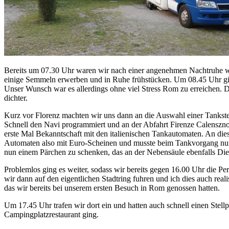
Bereits um 07.30 Uhr waren wir nach einer angenehmen Nachtruhe wie
einige Semmeln erwerben und in Ruhe frühstücken. Um 08.45 Uhr ging
Unser Wunsch war es allerdings ohne viel Stress Rom zu erreichen. 
dichter.
Kurz vor Florenz machten wir uns dann an die Auswahl einer Tankstell
Schnell den Navi programmiert und an der Abfahrt Firenze Calenszn
erste Mal Bekanntschaft mit den italienischen Tankautomaten. An die
Automaten also mit Euro-Scheinen und musste beim Tankvorgang nun fes
nun einem Pärchen zu schenken, das an der Nebensäule ebenfalls Diesel
Problemlos ging es weiter, sodass wir bereits gegen 16.00 Uhr die Per
wir dann auf den eigentlichen Stadtring fuhren und ich dies auch real
das wir bereits bei unserem ersten Besuch in Rom genossen hatten.
Um 17.45 Uhr trafen wir dort ein und hatten auch schnell einen Stel
Campingplatzrestaurant ging.