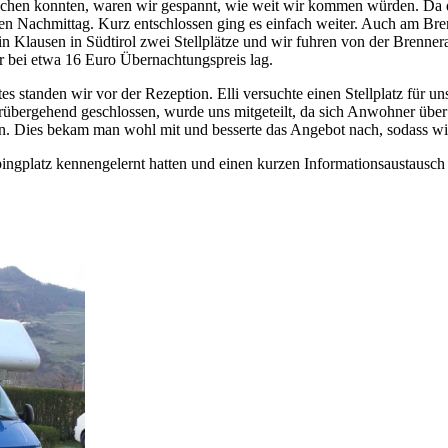
rechen konnten, waren wir gespannt, wie weit wir kommen würden. Da d
en Nachmittag. Kurz entschlossen ging es einfach weiter. Auch am Brenner
d in Klausen in Südtirol zwei Stellplätze und wir fuhren von der Brenn
rer bei etwa 16 Euro Übernachtungspreis lag.
 standen wir vor der Rezeption. Elli versuchte einen Stellplatz für uns
vorübergehend geschlossen, wurde uns mitgeteilt, da sich Anwohner übe
usen. Dies bekam man wohl mit und besserte das Angebot nach, sodass w
ingplatz kennengelernt hatten und einen kurzen Informationsaustausch 