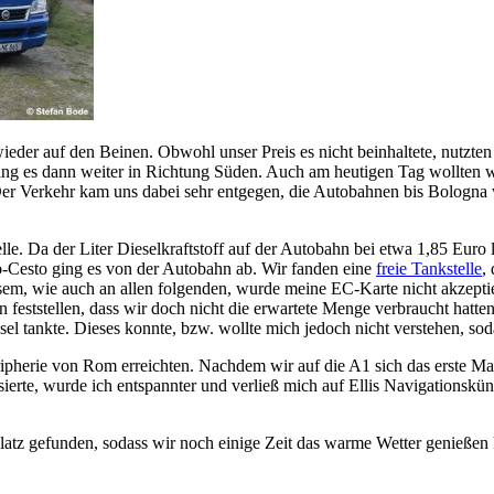
der auf den Beinen. Obwohl unser Preis es nicht beinhaltete, nutzte
 es dann weiter in Richtung Süden. Auch am heutigen Tag wollten wir 
Der Verkehr kam uns dabei sehr entgegen, die Autobahnen bis Bologna 
e. Da der Liter Dieselkraftstoff auf der Autobahn bei etwa 1,85 Euro 
o-Cesto ging es von der Autobahn ab. Wir fanden eine
freie Tankstelle
,
sem, wie auch an allen folgenden, wurde meine EC-Karte nicht akzeptie
tstellen, dass wir doch nicht die erwartete Menge verbraucht hatten. L
 tankte. Dieses konnte, bzw. wollte mich jedoch nicht verstehen, sodas
ipherie von Rom erreichten. Nachdem wir auf die A1 sich das erste Mal te
isierte, wurde ich entspannter und verließ mich auf Ellis Navigationskün
lplatz gefunden, sodass wir noch einige Zeit das warme Wetter genieß