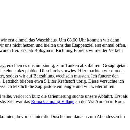
n wir erst einmal das Waschhaus. Um 08.00 Uhr konnten wir dann
uns nicht hetzen und hielten uns das Etappenziel erst einmal offen.
waren frei. Erst ab Bologna in Richtung Florenz wurde der Verkehr
lag, erschien es uns nur sinnig, zum Tanken abzufahren. Gesagt getan.
 die einen akzeptablen Dieselpreis vorwies. Hier machten wir nun das
rt, sodass wir auf Barzahlung wechseln mussten. Ich fütterte den
etztlich blieben etwa 5 Liter Kraftstoff übrig. Diese versuchte ich
s ich letztlich die Zapfpistole einhängte und wir weiterfuhren.
ilte, verlor ich kurz die Orientierung suchte unsere Abfahrt. Erst als
ste. Ziel war das
Roma Camping Village
an der Via Aurelia in Rom,
en konnten, bevor es unter die Dusche und danach zum Abendessen im