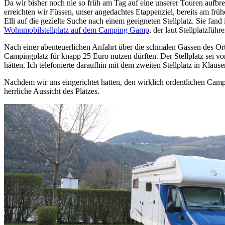
Da wir bisher noch nie so früh am Tag auf eine unserer Touren aufb
erreichten wir Füssen, unser angedachtes Etappenziel, bereits am früh
Elli auf die gezielte Suche nach einem geeigneten Stellplatz. Sie fan
Wohnmobilstellplatz auf dem Camping Gamp
, der laut Stellplatzfüh
Nach einer abenteuerlichen Anfahrt über die schmalen Gassen des Ortes
Campingplatz für knapp 25 Euro nutzen dürften. Der Stellplatz sei 
hätten. Ich telefonierte daraufhin mit dem zweiten Stellplatz in Kla
Nachdem wir uns eingerichtet hatten, den wirklich ordentlichen Camp
herrliche Aussicht des Platzes.