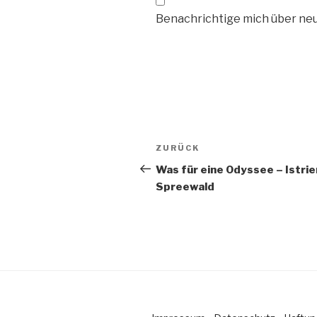
Benachrichtige mich über neue
Beitragsnavigation
ZURÜCK
Vorheriger
Beitrag
Was für eine Odyssee – Istrie
Spreewald