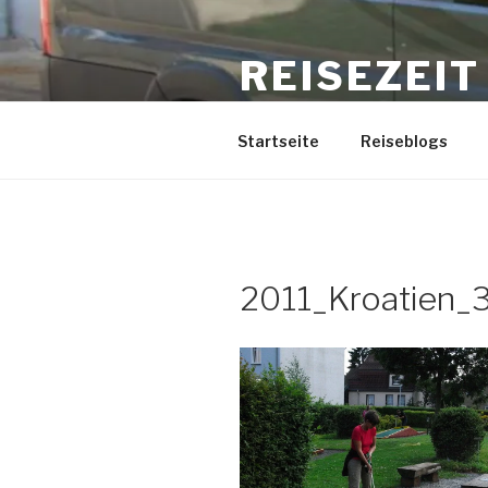
Zum
Inhalt
REISEZEIT
springen
www.binkabi.de
Startseite
Reiseblogs
2011_Kroatien_