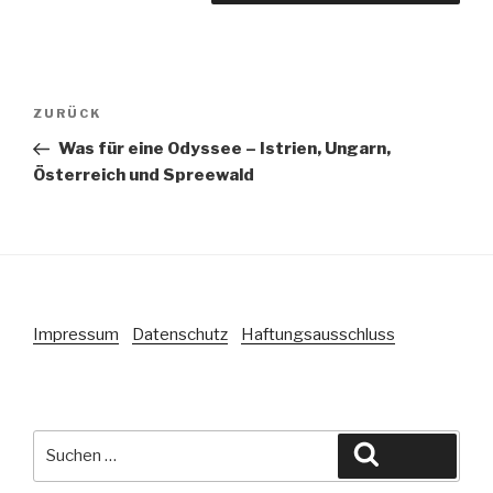
Beitragsnavigation
Vorheriger
ZURÜCK
Beitrag
Was für eine Odyssee – Istrien, Ungarn,
Österreich und Spreewald
Impressum
Datenschutz
Haftungsausschluss
Suche
Suchen
nach: