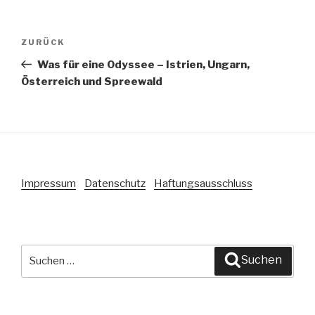
Beitragsnavigation
ZURÜCK
Vorheriger
Beitrag
Was für eine Odyssee – Istrien, Ungarn,
Österreich und Spreewald
Impressum
Datenschutz
Haftungsausschluss
Suche
Suchen
nach: