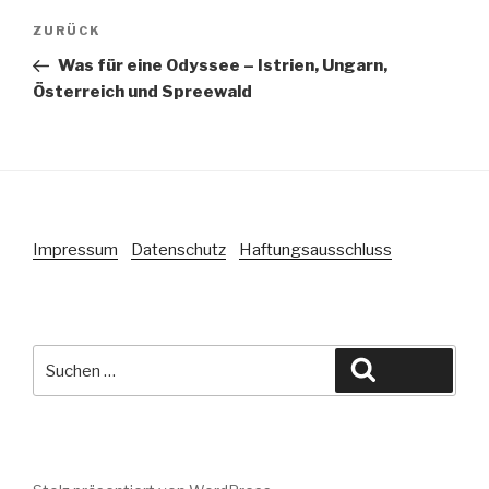
Beitragsnavigation
Vorheriger
ZURÜCK
Beitrag
Was für eine Odyssee – Istrien, Ungarn,
Österreich und Spreewald
Impressum
Datenschutz
Haftungsausschluss
Suche
Suchen
nach: