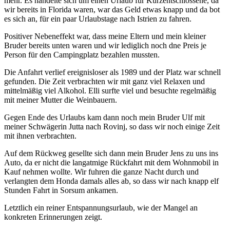
mehr. Es handelte sich um einen Urlaub für Kurzentschlossene, da
wir bereits in Florida waren, war das Geld etwas knapp und da bot
es sich an, für ein paar Urlaubstage nach Istrien zu fahren.
Positiver Nebeneffekt war, dass meine Eltern und mein kleiner
Bruder bereits unten waren und wir lediglich noch dne Preis je
Person für den Campingplatz bezahlen mussten.
Die Anfahrt verlief ereignisloser als 1989 und der Platz war schnell
gefunden. Die Zeit verbrachten wir mit ganz viel Relaxen und
mittelmäßig viel Alkohol. Elli surfte viel und besuchte regelmäßig
mit meiner Mutter die Weinbauern.
Gegen Ende des Urlaubs kam dann noch mein Bruder Ulf mit
meiner Schwägerin Jutta nach Rovinj, so dass wir noch einige Zeit
mit ihnen verbrachten.
Auf dem Rückweg gesellte sich dann mein Bruder Jens zu uns ins
Auto, da er nicht die langatmige Rückfahrt mit dem Wohnmobil in
Kauf nehmen wollte. Wir fuhren die ganze Nacht durch und
verlangten dem Honda damals alles ab, so dass wir nach knapp elf
Stunden Fahrt in Sorsum ankamen.
Letztlich ein reiner Entspannungsurlaub, wie der Mangel an
konkreten Erinnerungen zeigt.