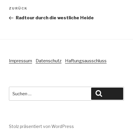
Beitragsnavigation
Vorheriger
ZURÜCK
Beitrag
Radtour durch die westliche Heide
Impressum
Datenschutz
Haftungsausschluss
Suche
Suchen
nach:
Stolz präsentiert von WordPress