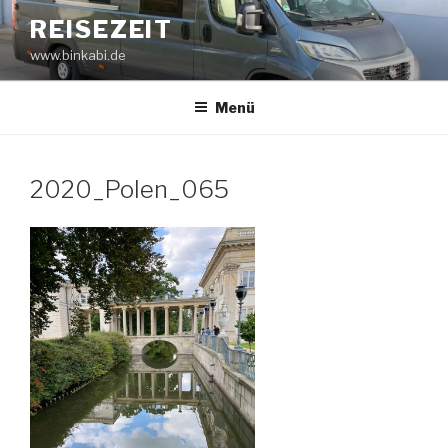
Zum
REISEZEIT
Inhalt
www.binkabi.de
springen
Menü
2020_Polen_065