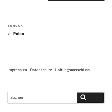
Beitragsnavigation
Vorheriger
ZURÜCK
Beitrag
Polen
Impressum
Datenschutz
Haftungsausschluss
Suche
Suchen
nach: