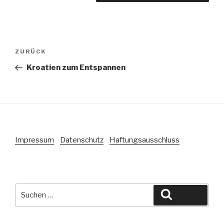
Beitragsnavigation
Vorheriger
ZURÜCK
Beitrag
Kroatien zum Entspannen
Impressum
Datenschutz
Haftungsausschluss
Suche
Suchen
nach: