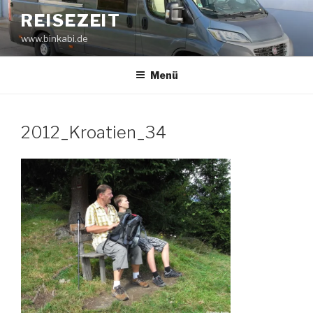
Zum
REISEZEIT
Inhalt
www.binkabi.de
springen
Menü
2012_Kroatien_34