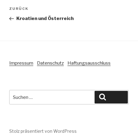
Beitragsnavigation
Vorheriger
ZURÜCK
Beitrag
Kroatien und Österreich
Impressum
Datenschutz
Haftungsausschluss
Suche
Suchen
nach:
Stolz präsentiert von WordPress