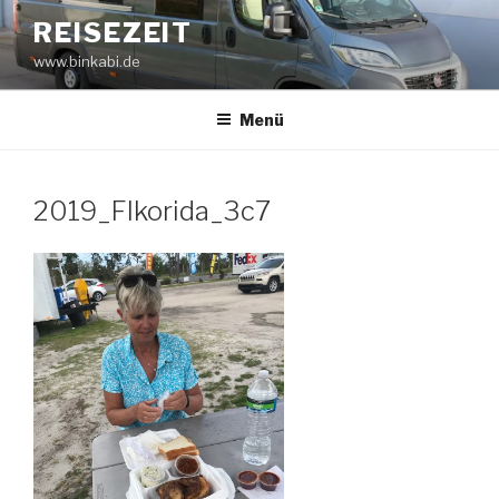
Zum
REISEZEIT
Inhalt
www.binkabi.de
springen
Menü
2019_Flkorida_3c7