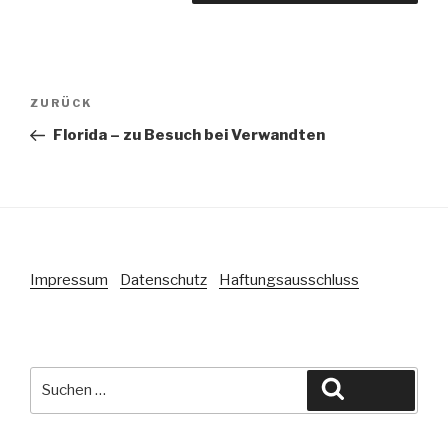
Beitragsnavigation
Vorheriger
ZURÜCK
Beitrag
Florida – zu Besuch bei Verwandten
Impressum
Datenschutz
Haftungsausschluss
Suche
Suchen
nach: