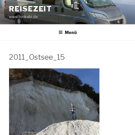
Zum
REISEZEIT
Inhalt
www.binkabi.de
springen
Menü
2011_Ostsee_15