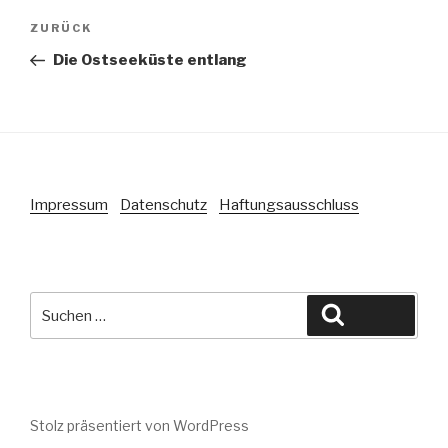
Beitragsnavigation
Vorheriger
ZURÜCK
Beitrag
Die Ostseeküste entlang
Impressum
Datenschutz
Haftungsausschluss
Suche
Suchen
nach:
Stolz präsentiert von WordPress