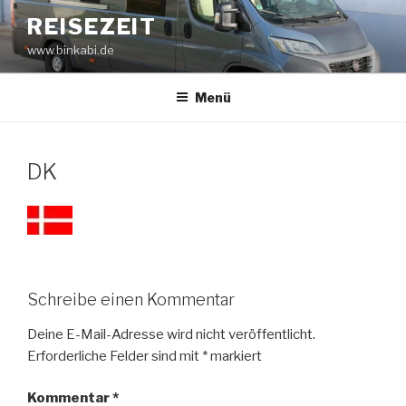
Zum
REISEZEIT
Inhalt
www.binkabi.de
springen
Menü
DK
Schreibe einen Kommentar
Deine E-Mail-Adresse wird nicht veröffentlicht.
Erforderliche Felder sind mit
*
markiert
Kommentar
*