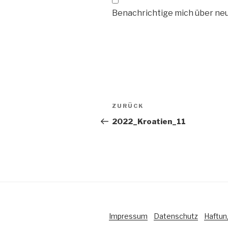
Benachrichtige mich über neue
Beitragsnavigation
ZURÜCK
Vorheriger
Beitrag
2022_Kroatien_11
Impressum
Datenschutz
Haftun