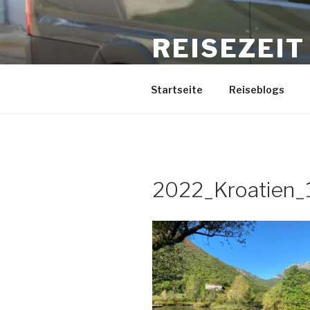
Zum
Inhalt
REISEZEIT
springen
www.binkabi.de
Startseite
Reiseblogs
2022_Kroatien_