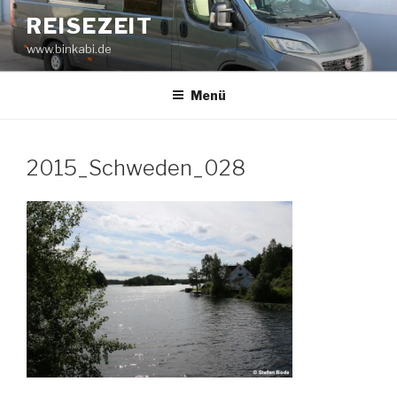
Zum
REISEZEIT
Inhalt
www.binkabi.de
springen
Menü
2015_Schweden_028