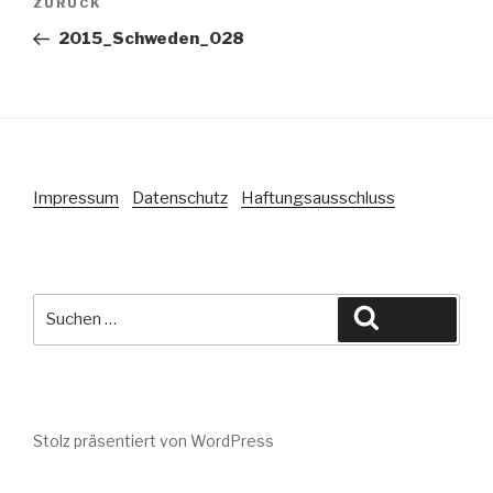
Vorheriger
ZURÜCK
Beitrag
2015_Schweden_028
Impressum
Datenschutz
Haftungsausschluss
Suche
Suchen
nach:
Stolz präsentiert von WordPress