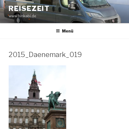
Zum
REISEZEIT
Inhalt
www.binkabi.de
springen
Menü
2015_Daenemark_019