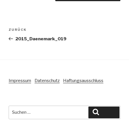
Beitragsnavigation
Vorheriger
ZURÜCK
Beitrag
2015_Daenemark_019
Impressum
Datenschutz
Haftungsausschluss
Suche
Suchen
nach: