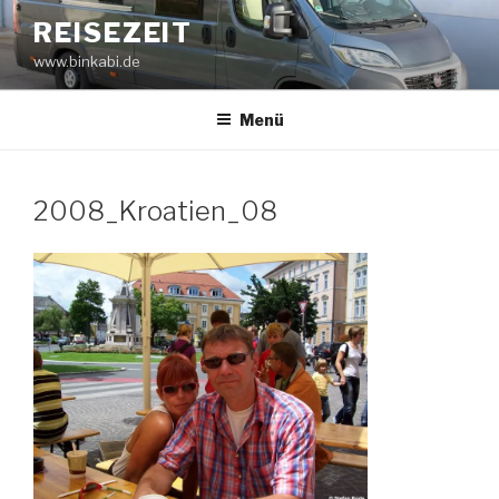
Zum
REISEZEIT
Inhalt
www.binkabi.de
springen
Menü
2008_Kroatien_08