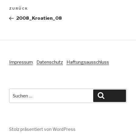
Beitragsnavigation
Vorheriger
ZURÜCK
Beitrag
2008_Kroatien_08
Impressum
Datenschutz
Haftungsausschluss
Suche
Suchen
nach:
Stolz präsentiert von WordPress