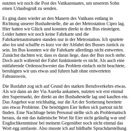
nutzten wir noch die Post des Vatikanstaates, um unserem Sohn
einen Urlaubsgruß zu senden.
Es ging dann wieder an den Mauern des Vatikans entlang in
Richtung unserer Bushaltestelle, die an der Metrostation Cipro lag.
Hier hatten wir Glück und konnten direkt in den Bus einsteigen.
Leider hatten wir noch keine Fahrkarte und die
Fahrkartenautomaten standen nur in der Metrostation. Ich spurtete
also los und schaffte es kurz vor der Abfahrt des Busses zurück zu
sein. Im Bus konnten wir die Fahrkarte allerdings nicht entwerten.
Zunächst dachten wir, dass es daran liege, dass der Bus noch stehe.
Doch auch während der Fahrt funktionierte es nicht. Als auch eine
mitfahrende Ordensschwester das Problem einfach nicht beachtete,
beruhigten wir uns etwas und fuhren halt ohne entwerteten
Fahrausweis.
Die Busfahrt zog sich auf Grund des starken Berufsverkehrs etwas.
Als wir dann an der Via Aurelia ankamen, nutzten wir erst einmal
den Supermarkt, der direkt an der Bushaltestelle lag und kauften ein.
Das Angebot war reichhaltig, nur die Art der Sortierung bereitete
uns etwas Probleme. Die benötigten Eier ließen sich partout nicht
finden. Eine Nachfrage beim Personal stellte sich als Problematisch
heraus, da mir das italienische Wort für Eier nicht geläufig war und
Englischkenntnisse bei meinem Gegenüber noch nicht einmal das
Wort egg umfasste. Also musste ich auf bildhafte Sprachdarstellung