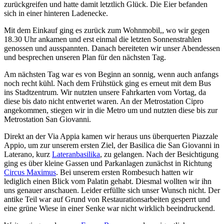
zurückgreifen und hatte damit letztlich Glück. Die Eier befanden
sich in einer hinteren Ladenecke.
Mit dem Einkauf ging es zurück zum Wohnmobil,, wo wir gegen
18.30 Uhr ankamen und erst einmal die letzten Sonnenstrahlen
genossen und ausspannten. Danach bereiteten wir unser Abendessen
und besprechen unseren Plan für den nächsten Tag.
Am nächsten Tag war es von Beginn an sonnig, wenn auch anfangs
noch recht kühl. Nach dem Frühstück ging es erneut mit dem Bus
ins Stadtzentrum. Wir nutzten unsere Fahrkarten vom Vortag, da
diese bis dato nicht entwertet waren. An der Metrostation Cipro
angekommen, stiegen wir in die Metro um und nutzten diese bis zur
Metrostation San Giovanni.
Direkt an der Via Appia kamen wir heraus uns überquerten Piazzale
Appio, um zur unserem ersten Ziel, der Basilica die San Giovanni in
Laterano, kurz
Lateranbasilika
, zu gelangen. Nach der Besichtigung
ging es über kleine Gassen und Parkanlagen zunächst in Richtung
Circus Maximus
. Bei unserem ersten Rombesuch hatten wir
lediglich einen Blick vom Palatin gehabt. Diesmal wollten wir ihn
uns genauer anschauen. Leider erfüllte sich unser Wunsch nicht. Der
antike Teil war auf Grund von Restaurationsarbeiten gesperrt und
eine grüne Wiese in einer Senke war nicht wirklich beeindruckend.