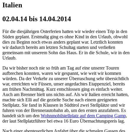
Italien
02.04.14 bis 14.04.2014
Für die diesjährigen Osterferien hatten wir wieder einen Trip in den
Süden geplant. Erstmalig ging es ohne Kind in den Urlaub, obwohl
dies zu Beginn noch etwas anders geplant war. Letztlich konnten
wir dadurch bereits am letzten Schultag starten und verließen
gemeinsam mit unserem Sohn das Haus. Er in die Schule, wir in den
Urlaub.
Da wir bisher noch nie so früh am Tag auf eine unserer Touren
aufbrechen konnten, waren wir gespannt, wie weit wir kommen
würden. Da der Verkehr zu unserer Überraschung sehr übersichtlich
war, erreichten wir Füssen, unser angedachtes Etappenziel, bereits
am frühen Nachmittag. Kurz entschlossen ging es einfach weiter.
Auch am Brenner hielt uns nichts auf. Als wir Italien erreicht hatten,
machte sich Elli auf die gezielte Suche nach einem geeigneten
Stellplatz. Sie fand in Klausen in Südtirol zwei Stellplätze und wir
fuhren von der Brennerautobahn ab, um den ersten anzufahren. Es
handelt sich um den
Wohnmobilstellplatz auf dem Camping Gamp
,
der laut Stellplatzführer bei etwa 16 Euro Übernachtungspreis lag.
Nach einer abenteuerlichen Anfahrt über die schmalen Gassen des