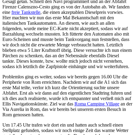
Gesagt getan. Schnell den Navi programmiert und an der Abfahrt
Firenze Calenszno-Cesto ging es von der Autobahn ab. Wir fanden
eine
freie Tankstelle
, die einen akzeptablen Dieselpreis vorwies.
Hier machten wir nun das erste Mal Bekanntschaft mit den
italienischen Tankautomaten. An diesem, wie auch an allen
folgenden, wurde meine EC-Karte nicht akzeptiert, sodass wir auf
Barzahlung wechseln mussten. Ich fütterte den Automaten also mit
Euro-Scheinen und musste beim Tankvorgang nun feststellen, dass
wir doch nicht die erwartete Menge verbraucht hatten. Letztlich
blieben etwa 5 Liter Kraftstoff übrig. Diese versuchte ich nun einem
Pärchen zu schenken, das an der Nebensäule ebenfalls Diesel
tankte. Dieses konnte, bzw. wollte mich jedoch nicht verstehen,
sodass ich letztlich die Zapfpistole einhängte und wir weiterfuhren.
Problemlos ging es weiter, sodass wir bereits gegen 16.00 Uhr die
Peripherie von Rom erreichten. Nachdem wir auf die A1 sich das
erste Mal teilte, verlor ich kurz die Orientierung suchte unsere
Abfahrt. Erst als wir dann auf den eigentlichen Stadtring fuhren und
ich dies auch realisierte, wurde ich entspannter und verließ mich auf
Ellis Navigationskünste. Ziel war das
Roma Camping Village
an der
Via Aurelia in Rom, das wir bereits bei unserem ersten Besuch in
Rom genossen hatten.
Um 17.45 Uhr trafen wir dort ein und hatten auch schnell einen
Stellplatz gefunden, sodass wir noch einige Zeit das warme Wetter