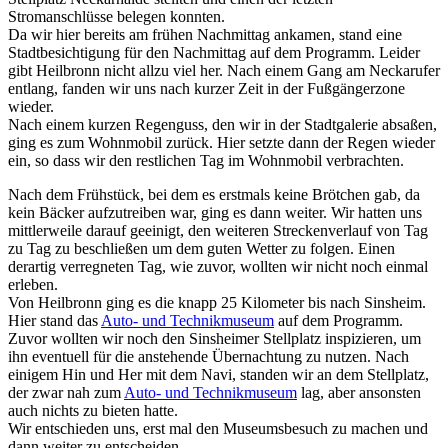
Stromanschlüsse belegen konnten.
Da wir hier bereits am frühen Nachmittag ankamen, stand eine
Stadtbesichtigung für den Nachmittag auf dem Programm. Leider
gibt Heilbronn nicht allzu viel her. Nach einem Gang am Neckarufer
entlang, fanden wir uns nach kurzer Zeit in der Fußgängerzone
wieder.
Nach einem kurzen Regenguss, den wir in der Stadtgalerie absaßen,
ging es zum Wohnmobil zurück. Hier setzte dann der Regen wieder
ein, so dass wir den restlichen Tag im Wohnmobil verbrachten.
Nach dem Frühstück, bei dem es erstmals keine Brötchen gab, da
kein Bäcker aufzutreiben war, ging es dann weiter. Wir hatten uns
mittlerweile darauf geeinigt, den weiteren Streckenverlauf von Tag
zu Tag zu beschließen um dem guten Wetter zu folgen. Einen
derartig verregneten Tag, wie zuvor, wollten wir nicht noch einmal
erleben.
Von Heilbronn ging es die knapp 25 Kilometer bis nach Sinsheim.
Hier stand das
Auto- und Technikmuseum
auf dem Programm.
Zuvor wollten wir noch den Sinsheimer Stellplatz inspizieren, um
ihn eventuell für die anstehende Übernachtung zu nutzen. Nach
einigem Hin und Her mit dem Navi, standen wir an dem Stellplatz,
der zwar nah zum
Auto- und Technikmuseum
lag, aber ansonsten
auch nichts zu bieten hatte.
Wir entschieden uns, erst mal den Museumsbesuch zu machen und
dann weiter zu entscheiden.