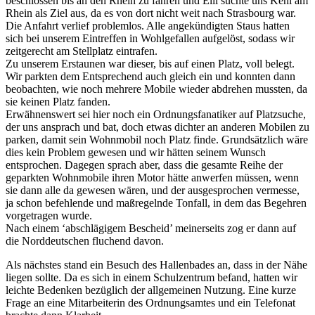
beschlossen bis an den Rhein zu fahren und Elli suchte uns Kehl am
Rhein als Ziel aus, da es von dort nicht weit nach Strasbourg war.
Die Anfahrt verlief problemlos. Alle angekündigten Staus hatten
sich bei unserem Eintreffen in Wohlgefallen aufgelöst, sodass wir
zeitgerecht am Stellplatz eintrafen.
Zu unserem Erstaunen war dieser, bis auf einen Platz, voll belegt.
Wir parkten dem Entsprechend auch gleich ein und konnten dann
beobachten, wie noch mehrere Mobile wieder abdrehen mussten, da
sie keinen Platz fanden.
Erwähnenswert sei hier noch ein Ordnungsfanatiker auf Platzsuche,
der uns ansprach und bat, doch etwas dichter an anderen Mobilen zu
parken, damit sein Wohnmobil noch Platz finde. Grundsätzlich wäre
dies kein Problem gewesen und wir hätten seinem Wunsch
entsprochen. Dagegen sprach aber, dass die gesamte Reihe der
geparkten Wohnmobile ihren Motor hätte anwerfen müssen, wenn
sie dann alle da gewesen wären, und der ausgesprochen vermesse,
ja schon befehlende und maßregelnde Tonfall, in dem das Begehren
vorgetragen wurde.
Nach einem ‘abschlägigem Bescheid’ meinerseits zog er dann auf
die Norddeutschen fluchend davon.
Als nächstes stand ein Besuch des Hallenbades an, dass in der Nähe
liegen sollte. Da es sich in einem Schulzentrum befand, hatten wir
leichte Bedenken bezüglich der allgemeinen Nutzung. Eine kurze
Frage an eine Mitarbeiterin des Ordnungsamtes und ein Telefonat