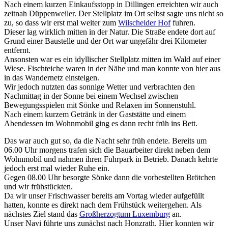
Nach einem kurzen Einkaufsstopp in Dillingen erreichten wir auch
zeitnah Düppenweiler. Der Stellplatz im Ort selbst sagte uns nicht so
zu, so dass wir erst mal weiter zum
Wilscheider Hof
fuhren.
Dieser lag wirklich mitten in der Natur. Die Straße endete dort auf
Grund einer Baustelle und der Ort war ungefähr drei Kilometer
entfernt.
Ansonsten war es ein idyllischer Stellplatz mitten im Wald auf einer
Wiese. Fischteiche waren in der Nähe und man konnte von hier aus
in das Wandernetz einsteigen.
Wir jedoch nutzten das sonnige Wetter und verbrachten den
Nachmittag in der Sonne bei einem Wechsel zwischen
Bewegungsspielen mit Sönke und Relaxen im Sonnenstuhl.
Nach einem kurzem Getränk in der Gaststätte und einem
Abendessen im Wohnmobil ging es dann recht früh ins Bett.
Das war auch gut so, da die Nacht sehr früh endete. Bereits um
06.00 Uhr morgens trafen sich die Bauarbeiter direkt neben dem
Wohnmobil und nahmen ihren Fuhrpark in Betrieb. Danach kehrte
jedoch erst mal wieder Ruhe ein.
Gegen 08.00 Uhr besorgte Sönke dann die vorbestellten Brötchen
und wir frühstückten.
Da wir unser Frischwasser bereits am Vortag wieder aufgefüllt
hatten, konnte es direkt nach dem Frühstück weitergehen. Als
nächstes Ziel stand das
Großherzogtum Luxemburg
an.
Unser Navi führte uns zunächst nach Honzrath. Hier konnten wir