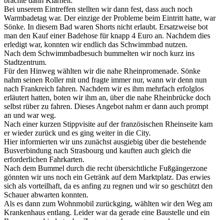
brachte dann Klarheit.
Bei unserem Eintreffen stellten wir dann fest, dass auch noch
Warmbadetag war. Der einzige der Probleme beim Eintritt hatte, war
Sönke. In diesem Bad waren Shorts nicht erlaubt. Ersatzweise bot
man den Kauf einer Badehose für knapp 4 Euro an. Nachdem dies
erledigt war, konnten wir endlich das Schwimmbad nutzen.
Nach dem Schwimmbadbesuch bummelten wir noch kurz ins
Stadtzentrum.
Für den Hinweg wählten wir die nahe Rheinpromenade. Sönke
nahm seinen Roller mit und fragte immer nur, wann wir denn nun
nach Frankreich fahren. Nachdem wir es ihm mehrfach erfolglos
erläutert hatten, boten wir ihm an, über die nahe Rheinbrücke doch
selbst rüber zu fahren. Dieses Angebot nahm er dann auch prompt
an und war weg.
Nach einer kurzen Stippvisite auf der französischen Rheinseite kam
er wieder zurück und es ging weiter in die City.
Hier informierten wir uns zunächst ausgiebig über die bestehende
Busverbindung nach Strasbourg und kauften auch gleich die
erforderlichen Fahrkarten.
Nach dem Bummel durch die recht übersichtliche Fußgängerzone
gönnten wir uns noch ein Getränk auf dem Marktplatz. Das erwies
sich als vorteilhaft, da es anfing zu regnen und wir so geschützt den
Schauer abwarten konnten.
Als es dann zum Wohnmobil zurückging, wählten wir den Weg am
Krankenhaus entlang. Leider war da gerade eine Baustelle und ein