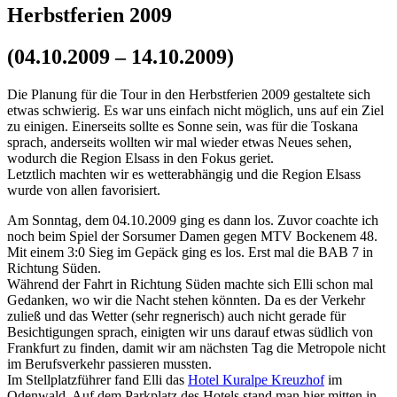
Herbstferien 2009
(04.10.2009 – 14.10.2009)
Die Planung für die Tour in den Herbstferien 2009 gestaltete sich
etwas schwierig. Es war uns einfach nicht möglich, uns auf ein Ziel
zu einigen. Einerseits sollte es Sonne sein, was für die Toskana
sprach, anderseits wollten wir mal wieder etwas Neues sehen,
wodurch die Region Elsass in den Fokus geriet.
Letztlich machten wir es wetterabhängig und die Region Elsass
wurde von allen favorisiert.
Am Sonntag, dem 04.10.2009 ging es dann los. Zuvor coachte ich
noch beim Spiel der Sorsumer Damen gegen MTV Bockenem 48.
Mit einem 3:0 Sieg im Gepäck ging es los. Erst mal die BAB 7 in
Richtung Süden.
Während der Fahrt in Richtung Süden machte sich Elli schon mal
Gedanken, wo wir die Nacht stehen könnten. Da es der Verkehr
zuließ und das Wetter (sehr regnerisch) auch nicht gerade für
Besichtigungen sprach, einigten wir uns darauf etwas südlich von
Frankfurt zu finden, damit wir am nächsten Tag die Metropole nicht
im Berufsverkehr passieren mussten.
Im Stellplatzführer fand Elli das
Hotel Kuralpe Kreuzhof
im
Odenwald. Auf dem Parkplatz des Hotels stand man hier mitten in