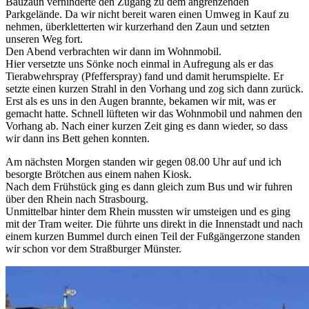
Bauzaun verhinderte den Zugang zu dem angrenzenden
Parkgelände. Da wir nicht bereit waren einen Umweg in Kauf zu
nehmen, überkletterten wir kurzerhand den Zaun und setzten
unseren Weg fort.
Den Abend verbrachten wir dann im Wohnmobil.
Hier versetzte uns Sönke noch einmal in Aufregung als er das
Tierabwehrspray (Pfefferspray) fand und damit herumspielte. Er
setzte einen kurzen Strahl in den Vorhang und zog sich dann zurück.
Erst als es uns in den Augen brannte, bekamen wir mit, was er
gemacht hatte. Schnell lüfteten wir das Wohnmobil und nahmen den
Vorhang ab. Nach einer kurzen Zeit ging es dann wieder, so dass
wir dann ins Bett gehen konnten.
Am nächsten Morgen standen wir gegen 08.00 Uhr auf und ich
besorgte Brötchen aus einem nahen Kiosk.
Nach dem Frühstück ging es dann gleich zum Bus und wir fuhren
über den Rhein nach Strasbourg.
Unmittelbar hinter dem Rhein mussten wir umsteigen und es ging
mit der Tram weiter. Die führte uns direkt in die Innenstadt und nach
einem kurzen Bummel durch einen Teil der Fußgängerzone standen
wir schon vor dem Straßburger Münster.