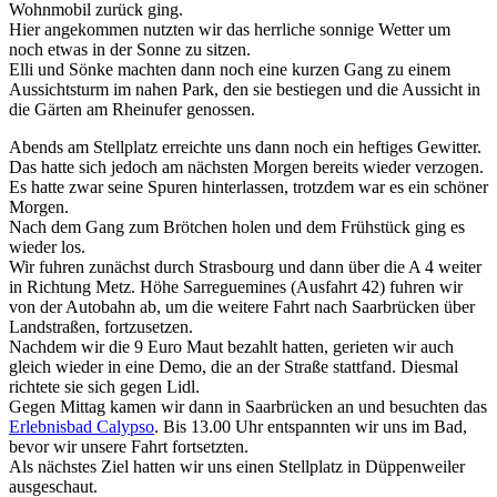
Wohnmobil zurück ging.
Hier angekommen nutzten wir das herrliche sonnige Wetter um
noch etwas in der Sonne zu sitzen.
Elli und Sönke machten dann noch eine kurzen Gang zu einem
Aussichtsturm im nahen Park, den sie bestiegen und die Aussicht in
die Gärten am Rheinufer genossen.
Abends am Stellplatz erreichte uns dann noch ein heftiges Gewitter.
Das hatte sich jedoch am nächsten Morgen bereits wieder verzogen.
Es hatte zwar seine Spuren hinterlassen, trotzdem war es ein schöner
Morgen.
Nach dem Gang zum Brötchen holen und dem Frühstück ging es
wieder los.
Wir fuhren zunächst durch Strasbourg und dann über die A 4 weiter
in Richtung Metz. Höhe Sarreguemines (Ausfahrt 42) fuhren wir
von der Autobahn ab, um die weitere Fahrt nach Saarbrücken über
Landstraßen, fortzusetzen.
Nachdem wir die 9 Euro Maut bezahlt hatten, gerieten wir auch
gleich wieder in eine Demo, die an der Straße stattfand. Diesmal
richtete sie sich gegen Lidl.
Gegen Mittag kamen wir dann in Saarbrücken an und besuchten das
Erlebnisbad Calypso
. Bis 13.00 Uhr entspannten wir uns im Bad,
bevor wir unsere Fahrt fortsetzten.
Als nächstes Ziel hatten wir uns einen Stellplatz in Düppenweiler
ausgeschaut.