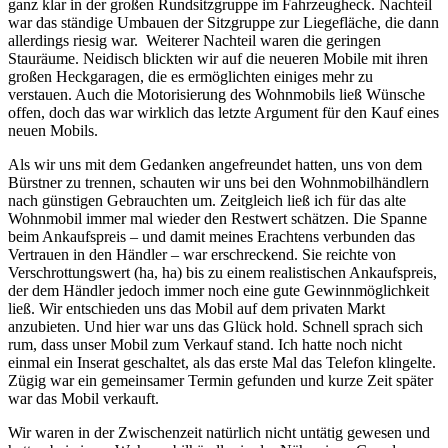
ganz klar in der großen Rundsitzgruppe im Fahrzeugheck. Nachteil
war das ständige Umbauen der Sitzgruppe zur Liegefläche, die dann
allerdings riesig war. Weiterer Nachteil waren die geringen
Stauräume. Neidisch blickten wir auf die neueren Mobile mit ihren
großen Heckgaragen, die es ermöglichten einiges mehr zu
verstauen. Auch die Motorisierung des Wohnmobils ließ Wünsche
offen, doch das war wirklich das letzte Argument für den Kauf eines
neuen Mobils.
Als wir uns mit dem Gedanken angefreundet hatten, uns von dem
Bürstner zu trennen, schauten wir uns bei den Wohnmobilhändlern
nach günstigen Gebrauchten um. Zeitgleich ließ ich für das alte
Wohnmobil immer mal wieder den Restwert schätzen. Die Spanne
beim Ankaufspreis – und damit meines Erachtens verbunden das
Vertrauen in den Händler – war erschreckend. Sie reichte von
Verschrottungswert (ha, ha) bis zu einem realistischen Ankaufspreis,
der dem Händler jedoch immer noch eine gute Gewinnmöglichkeit
ließ. Wir entschieden uns das Mobil auf dem privaten Markt
anzubieten. Und hier war uns das Glück hold. Schnell sprach sich
rum, dass unser Mobil zum Verkauf stand. Ich hatte noch nicht
einmal ein Inserat geschaltet, als das erste Mal das Telefon klingelte.
Zügig war ein gemeinsamer Termin gefunden und kurze Zeit später
war das Mobil verkauft.
Wir waren in der Zwischenzeit natürlich nicht untätig gewesen und