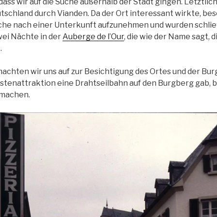
 dass wir auf die Suche außerhalb der Stadt gingen. Letztli
schland durch Vianden. Da der Ort interessant wirkte, bes
che nach einer Unterkunft aufzunehmen und wurden schließ
wei Nächte in der
Auberge de l’Our
, die wie der Name sagt, 
.
chten wir uns auf zur Besichtigung des Ortes und der Bur
istenattraktion eine Drahtseilbahn auf den Burgberg gab, 
 machen.