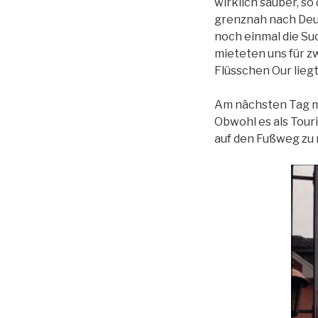
wirklich sauber, so
grenznah nach Deut
noch einmal die Su
mieteten uns für z
Flüsschen Our liegt
Am nächsten Tag ma
Obwohl es als Tour
auf den Fußweg zu