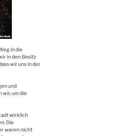
Weg in die
ir in den Besitz
ss wir uns in der
agen und
 wir, um die
adt wirklich
n. Die
er waren nicht