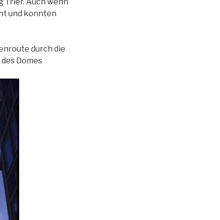
g Trier. Auch wenn
cht und konnten
tenroute durch die
, des Domes