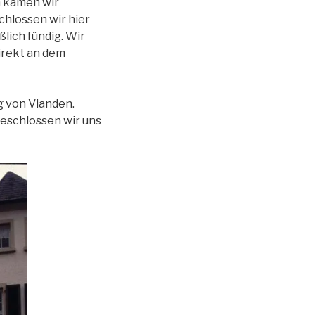
ch kamen wir
chlossen wir hier
lich fündig. Wir
direkt an dem
g von Vianden.
beschlossen wir uns