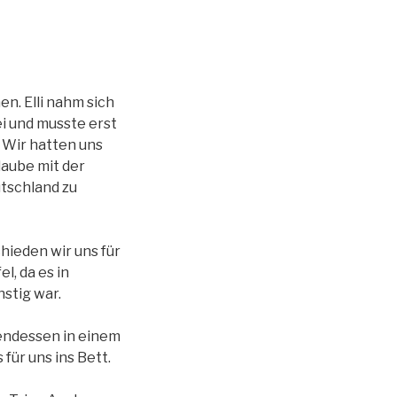
n. Elli nahm sich
ei und musste erst
 Wir hatten uns
laube mit der
tschland zu
hieden wir uns für
l, da es in
stig war.
endessen in einem
ür uns ins Bett.