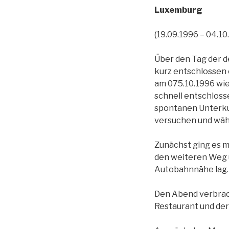
Luxemburg
(19.09.1996 – 04.10
Über den Tag der de
kurz entschlossen e
am 075.10.1996 wie
schnell entschloss
spontanen Unterkun
versuchen und wähl
Zunächst ging es m
den weiteren Weg un
Autobahnnähe lag. 
Den Abend verbrac
Restaurant und der