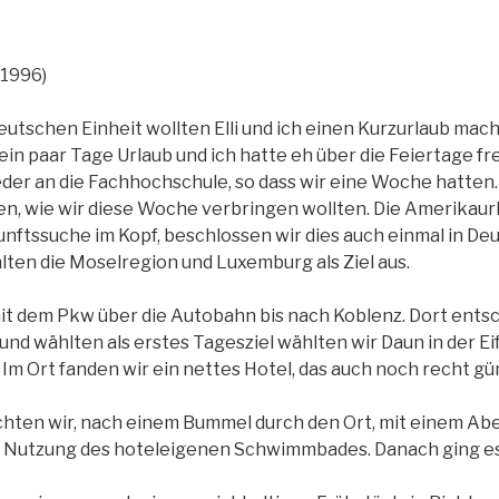
.1996)
utschen Einheit wollten Elli und ich einen Kurzurlaub mache
in paar Tage Urlaub und ich hatte eh über die Feiertage fr
der an die Fachhochschule, so dass wir eine Woche hatten.
en, wie wir diese Woche verbringen wollten. Die Amerikaur
ftssuche im Kopf, beschlossen wir dies auch einmal in Deu
ten die Moselregion und Luxemburg als Ziel aus.
it dem Pkw über die Autobahn bis nach Koblenz. Dort entsc
d wählten als erstes Tagesziel wählten wir Daun in der Eife
Im Ort fanden wir ein nettes Hotel, das auch noch recht gün
hten wir, nach einem Bummel durch den Ort, mit einem Ab
 Nutzung des hoteleigenen Schwimmbades. Danach ging es f