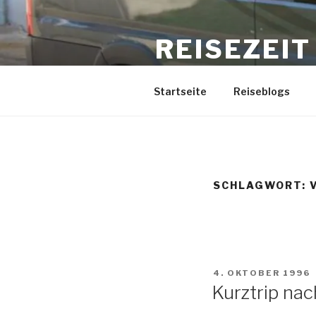
Zum
Inhalt
REISEZEIT
springen
www.binkabi.de
Startseite
Reiseblogs
SCHLAGWORT:
VERÖFFENTLICHT
4. OKTOBER 1996
AM
Kurztrip na